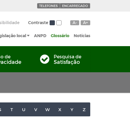
TELEFONES
ENCARREGADO
sibilidade
Contraste
A-
A+
gislação local
ANPD
Glossário
Notícias
so de
Pesquisa de
vacidade
Satisfação
S
T
U
V
W
X
Y
Z