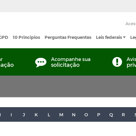
Aces
LGPD
10 Princípios
Perguntas Frequentes
Leis federais
Le
ar
Acompanhe sua
Avi
mação
solicitação
pri
H
I
J
K
L
M
N
O
P
Q
R