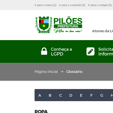
Ir para o menu [1]
Ir para o conteúdo [2]
Ir para o rodapé [3]
Atores da 
Conheça a
Solicit
LGPD
infor
Página inicial
Glossário
A
B
C
D
E
F
G
ROPA