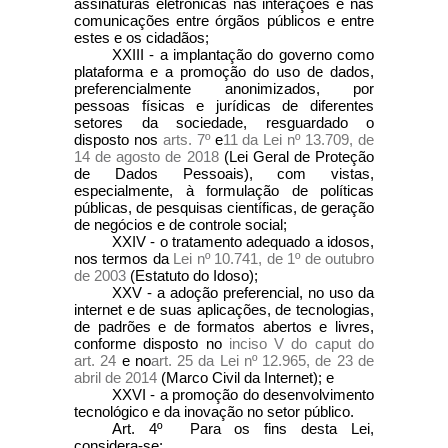
assinaturas eletrônicas nas interações e nas
comunicações entre órgãos públicos e entre
estes e os cidadãos;
XXIII - a implantação do governo como
plataforma e a promoção do uso de dados,
preferencialmente anonimizados, por
pessoas físicas e jurídicas de diferentes
setores da sociedade, resguardado o
disposto nos
arts. 7º
e
11 da Lei nº 13.709, de
14 de agosto de 2018
(Lei Geral de Proteção
de Dados Pessoais), com vistas,
especialmente, à formulação de políticas
públicas, de pesquisas científicas, de geração
de negócios e de controle social;
XXIV - o tratamento adequado a idosos,
nos termos da
Lei nº 10.741, de 1º de outubro
de 2003
(Estatuto do Idoso);
XXV - a adoção preferencial, no uso da
internet e de suas aplicações, de tecnologias,
de padrões e de formatos abertos e livres,
conforme disposto no
inciso V do caput do
art. 24
e no
art. 25 da Lei nº 12.965, de 23 de
abril de 2014
(Marco Civil da Internet); e
XXVI - a promoção do desenvolvimento
tecnológico e da inovação no setor público.
Art. 4º Para os fins desta Lei,
considera-se: