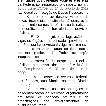
e entidades dos diferentes Poderes e esferas
da Federação, respeitado o disposto no
art.
26 da Lei nº 13.709, de 14 de agosto de 2018
(Lei Geral de Proteção de Dados Pessoais); e
X - fomento ao desenvolvimento de
novas tecnologias destinadas à construção
de ambiente de gestão pública participativa e
democrática e à melhor oferta de serviços
públicos.
§ 2º Sem prejuízo da legislação em
vigor, os órgãos e as entidades previstos no
art. 2º desta Lei deverão divulgar na internet:
I - o orçamento anual de despesas e
receitas públicas do Poder ou órgão
independente;
II - a execução das despesas e receitas
públicas, nos termos dos
arts. 48
e
48-A da
Lei Complementar nº 101, de 4 de maio de
2000;
III - os repasses de recursos federais
aos Estados, aos Municípios e ao Distrito
Federal;
IV - os convênios e as operações de
descentralização de recursos orçamentários
em favor de pessoas naturais e de
organizações não governamentais de
qualquer natureza;