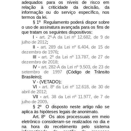
adequados para os níveis de risco em
relação à criticidade da decisão, da
informação ou do serviço específico, nos
termos da lei.
§ 1º Regulamento poderá dispor sobre
o uso de assinatura avançada para os fins de
que tratam os seguintes dispositivos:
I -
art. 2º-A da Lei nº 12.682, de 9 de
julho de 2012
;
II -
art. 289 da Lei nº 6.404, de 15 de
dezembro de 1976
;
III -
art. 2º da Lei nº 13.787, de 27 de
dezembro de 2018;
IV -
art. 282-A da Lei nº 9.503, de 23 de
setembro de 1997
(Código de Trânsito
Brasileiro);
V - (VETADO);
VI -
art. 8º da Lei nº 12.618, de 30 de
abril de 2012;
VII -
art. 38 da Lei nº 11.977, de 7 de
julho de 2009
.
§ 2º O disposto neste artigo não se
aplica às hipóteses legais de anonimato.
Art. 8º Os atos processuais em meio
eletrônico consideram-se realizados no dia e
na hora do recebimento pelo sistema