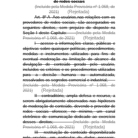
de redes sociais
(Incluído pela Medida Provisória nº 1.068, de
(Rejeitada)
2021)
Art. 8º-A Aos usuários,
nas relações com os
provedores de redes sociais, são assegurados os
seguintes direitos, sem prejuízo do disposto na
Seção I deste Capítulo:
(Incluído pela Medida
(Rejeitada)
Provisória nº 1.068, de 2021)
I - acesso a informações claras, públicas e
objetivas sobre quaisquer políticas, procedimentos,
medidas e instrumentos utilizados para fins de
eventual moderação ou limitação do alcance da
divulgação de conteúdo gerado pelo usuário,
incluídos os critérios e os procedimentos utilizados
para a decisão humana ou automatizada,
ressalvados os segredos comercial e industrial;
(Incluído pela Medida Provisória nº 1.068, de
(Rejeitada)
2021)
II - contraditório, ampla defesa e recurso, a
serem obrigatoriamente observados nas hipóteses
de moderação de conteúdo, devendo o provedor de
redes sociais oferecer, no mínimo, um canal
eletrônico de comunicação dedicado ao exercício
desses direitos;
(Incluído pela Medida
(Rejeitada)
Provisória nº 1.068, de 2021)
III - restituição do conteúdo disponibilizado
pelo usuário, em particular de dados pessoais,