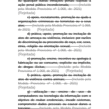
ou quaisquer outras infrações penais sujeitas à
ação penal pública incondicionada;
(Incluído
pela Medida Provisória nº 1.068, de 2021)
(Rejeitada)
c) apoio, recrutamento, promoção ou ajuda a
organizações criminosas ou terroristas ou a seus
atos;
(Incluído pela Medida Provisória nº 1.068,
(Rejeitada)
de 2021)
d) prática, apoio, promoção ou incitação de
atos de ameaça ou violência, inclusive por razões
de discriminação ou preconceito de raça, cor, sexo,
etnia, religião ou orientação sexual;
(Incluído
pela Medida Provisória nº 1.068, de 2021)
(Rejeitada)
e) promoção, ensino, incentivo ou apologia à
fabricação ou ao consumo, explícito ou implícito,
de drogas ilícitas;
(Incluído pela Medida
(Rejeitada)
Provisória nº 1.068, de 2021)
f) prática, apoio, promoção ou incitação de
atos de violência contra animais;
(Incluído pela
Medida Provisória nº 1.068, de 2021)
(Rejeitada)
g) utilização ou ensino do uso de
computadores ou tecnologia da informação com o
objetivo de roubar credenciais, invadir sistemas,
comprometer dados pessoais ou causar danos a
terceiros;
(Incluído pela Medida Provisória nº