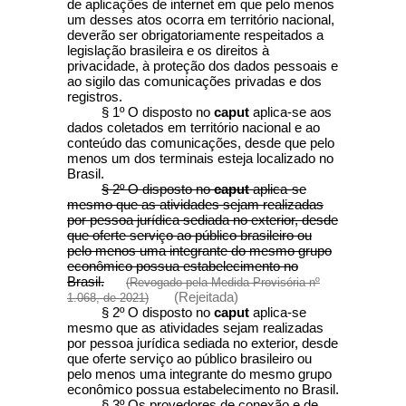
de aplicações de internet em que pelo menos
um desses atos ocorra em território nacional,
deverão ser obrigatoriamente respeitados a
legislação brasileira e os direitos à
privacidade, à proteção dos dados pessoais e
ao sigilo das comunicações privadas e dos
registros.
§ 1º O disposto no
caput
aplica-se aos
dados coletados em território nacional e ao
conteúdo das comunicações, desde que pelo
menos um dos terminais esteja localizado no
Brasil.
§ 2º O disposto no
caput
aplica-se
mesmo que as atividades sejam realizadas
por pessoa jurídica sediada no exterior, desde
que oferte serviço ao público brasileiro ou
pelo menos uma integrante do mesmo grupo
econômico possua estabelecimento no
Brasil.
(Revogado pela Medida Provisória nº
(Rejeitada)
1.068, de 2021)
§ 2º O disposto no
caput
aplica-se
mesmo que as atividades sejam realizadas
por pessoa jurídica sediada no exterior, desde
que oferte serviço ao público brasileiro ou
pelo menos uma integrante do mesmo grupo
econômico possua estabelecimento no Brasil.
§ 3º Os provedores de conexão e de