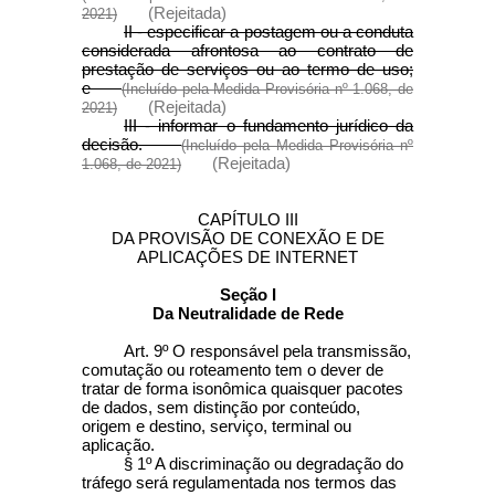
(Rejeitada)
2021)
II - especificar a postagem ou a conduta
considerada afrontosa ao contrato de
prestação de serviços ou ao termo de uso;
e
(Incluído pela Medida Provisória nº 1.068, de
(Rejeitada)
2021)
III - informar o fundamento jurídico da
decisão.
(Incluído pela Medida Provisória nº
(Rejeitada)
1.068, de 2021)
CAPÍTULO III
DA PROVISÃO DE CONEXÃO E DE
APLICAÇÕES DE INTERNET
Seção I
Da Neutralidade de Rede
Art. 9º O responsável pela transmissão,
comutação ou roteamento tem o dever de
tratar de forma isonômica quaisquer pacotes
de dados, sem distinção por conteúdo,
origem e destino, serviço, terminal ou
aplicação.
§ 1º A discriminação ou degradação do
tráfego será regulamentada nos termos das