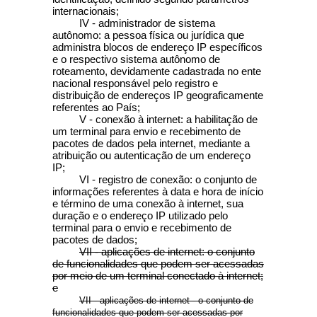
internacionais;
IV - administrador de sistema
autônomo: a pessoa física ou jurídica que
administra blocos de endereço IP específicos
e o respectivo sistema autônomo de
roteamento, devidamente cadastrada no ente
nacional responsável pelo registro e
distribuição de endereços IP geograficamente
referentes ao País;
V - conexão à internet: a habilitação de
um terminal para envio e recebimento de
pacotes de dados pela internet, mediante a
atribuição ou autenticação de um endereço
IP;
VI - registro de conexão: o conjunto de
informações referentes à data e hora de início
e término de uma conexão à internet, sua
duração e o endereço IP utilizado pelo
terminal para o envio e recebimento de
pacotes de dados;
VII - aplicações de internet: o conjunto
de funcionalidades que podem ser acessadas
por meio de um terminal conectado à internet;
e
VII - aplicações de internet - o conjunto de
funcionalidades que podem ser acessadas por