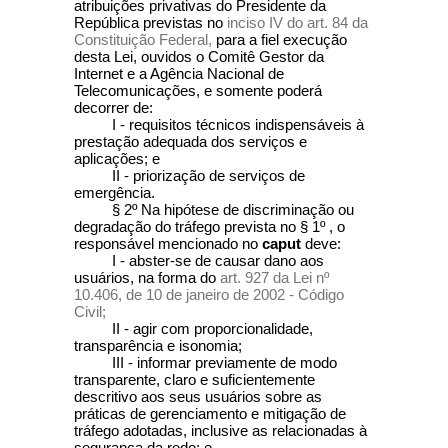
atribuições privativas do Presidente da
República previstas no
inciso IV do art. 84 da
Constituição Federal,
para a fiel execução
desta Lei, ouvidos o Comitê Gestor da
Internet e a Agência Nacional de
Telecomunicações, e somente poderá
decorrer de:
I - requisitos técnicos indispensáveis à
prestação adequada dos serviços e
aplicações; e
II - priorização de serviços de
emergência.
§ 2º Na hipótese de discriminação ou
degradação do tráfego prevista no § 1º , o
responsável mencionado no
caput
deve:
I - abster-se de causar dano aos
usuários, na forma do
art. 927 da Lei nº
10.406, de 10 de janeiro de 2002 - Código
Civil;
II - agir com proporcionalidade,
transparência e isonomia;
III - informar previamente de modo
transparente, claro e suficientemente
descritivo aos seus usuários sobre as
práticas de gerenciamento e mitigação de
tráfego adotadas, inclusive as relacionadas à
segurança da rede; e