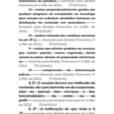
humorístico ou paródico;
(Incluído pela Medida
(Rejeitada)
Provisória nº 1.068, de 2021)
III - contas preponderantemente geridas por
qualquer programa de computador ou tecnologia
para simular ou substituir atividades humanas na
distribuição de conteúdo em provedores;
(Incluído pela Medida Provisória nº 1.068, de
(Rejeitada)
2021)
IV - prática reiterada das condutas previstas
no art. 8º-C;
(Incluído pela Medida Provisória nº
(Rejeitada)
1.068, de 2021)
V - contas que ofertem produtos ou serviços
que violem patente, marca registrada, direito
autoral ou outros direitos de propriedade intelectual;
ou
(Incluído pela Medida Provisória nº 1.068, de
(Rejeitada)
2021)
VI - cumprimento de determinação
judicial.
(Incluído pela Medida Provisória nº
(Rejeitada)
1.068, de 2021)
§ 2º O usuário deverá ser notificado da
exclusão, do cancelamento ou da suspensão,
total ou parcial, dos serviços e das
funcionalidades da conta ou do
perfil.
(Incluído pela Medida Provisória nº 1.068,
(Rejeitada)
de 2021)
§ 3º A notificação de que trata o §
2º:
(Incluído pela Medida Provisória nº 1.068,