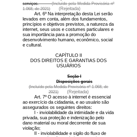
serviços.
(Incluído pela Medida Provisória nº
(Rejeitada)
1.068, de 2021)
Art. 6º Na interpretação desta Lei serão
levados em conta, além dos fundamentos,
princípios e objetivos previstos, a natureza da
internet, seus usos e costumes particulares e
sua importância para a promoção do
desenvolvimento humano, econômico, social
e cultural.
CAPÍTULO II
DOS DIREITOS E GARANTIAS DOS
USUÁRIOS
Seção I
Disposições gerais
(Incluído pela Medida Provisória nº 1.068, de
(Rejeitada)
2021)
Art. 7º O acesso à internet é essencial
ao exercício da cidadania, e ao usuário são
assegurados os seguintes direitos:
I - inviolabilidade da intimidade e da vida
privada, sua proteção e indenização pelo
dano material ou moral decorrente de sua
violação;
II - inviolabilidade e sigilo do fluxo de