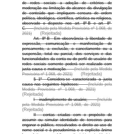
de redes sociais a adoção de critérios de
moderação ou limitação do alcance da divulgação
de conteúdo que impliquem censura de ordem
política, ideológica, científica, artística ou religiosa,
observado o disposto nos art. 8º-B e art. 8º-
C.
(Incluído pela Medida Provisória nº 1.068, de
(Rejeitada)
2021)
Art. 8º-B Em observância à liberdade de
expressão, comunicação e manifestação de
pensamento, a exclusão, o cancelamento ou a
suspensão, total ou parcial, dos serviços e das
funcionalidades da conta ou do perfil de usuário de
redes sociais somente poderá ser realizado com
justa causa e motivação.
(Incluído pela Medida
(Rejeitada)
Provisória nº 1.068, de 2021)
§ 1º Considera-se caracterizada a justa
causa nas seguintes hipóteses:
(Incluído pela
Medida Provisória nº 1.068, de 2021)
(Rejeitada)
I - inadimplemento do usuário;
(Incluído
pela Medida Provisória nº 1.068, de 2021)
(Rejeitada)
II - contas criadas com o propósito de
assumir ou simular identidade de terceiros para
enganar o público, ressalvados o direito ao uso de
nome social e à pseudonímia e o explícito ânimo