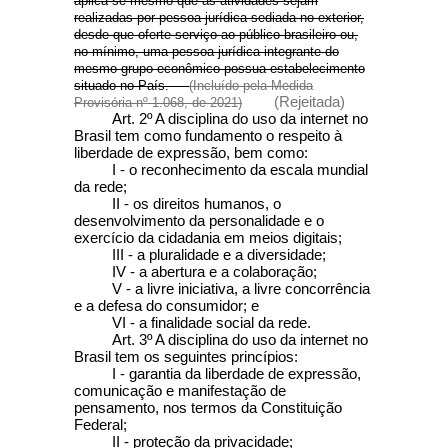
aplica-se mesmo que as atividades sejam
realizadas por pessoa jurídica sediada no exterior,
desde que oferte serviço ao público brasileiro ou,
no mínimo, uma pessoa jurídica integrante do
mesmo grupo econômico possua estabelecimento
situado no País.
(Incluído pela Medida
(Rejeitada)
Provisória nº 1.068, de 2021)
Art. 2º A disciplina do uso da internet no
Brasil tem como fundamento o respeito à
liberdade de expressão, bem como:
I - o reconhecimento da escala mundial
da rede;
II - os direitos humanos, o
desenvolvimento da personalidade e o
exercício da cidadania em meios digitais;
III - a pluralidade e a diversidade;
IV - a abertura e a colaboração;
V - a livre iniciativa, a livre concorrência
e a defesa do consumidor; e
VI - a finalidade social da rede.
Art. 3º
A disciplina do uso da internet no
Brasil tem os seguintes princípios:
I - garantia da liberdade de expressão,
comunicação e manifestação de
pensamento, nos termos da Constituição
Federal;
II - proteção da privacidade;