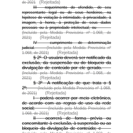
(Rejeitada)
de 2021
III - requerimento do ofendido, de seu
representante legal ou de seus herdeiros, na
hipótese de violação à intimidade, à privacidade, à
imagem, à honra, à proteção de seus dados
pessoais ou à propriedade intelectual; ou
(Incluído pela Medida Provisória nº 1.068, de
(Rejeitada)
2021)
IV - cumprimento de determinação
judicial.
(Incluído pela Medida Provisória nº
(Rejeitada)
1.068, de 2021)
§ 2º O usuário deverá ser notificado da
exclusão, da suspensão ou do bloqueio da
divulgação de conteúdo por ele gerado.
(Incluído pela Medida Provisória nº 1.068, de
(Rejeitada)
2021)
§ 3º A notificação de que trata o §
2º:
(Incluído pela Medida Provisória nº 1.068,
(Rejeitada)
de 2021)
I - poderá ocorrer por meio eletrônico,
de acordo com as regras de uso da rede
social;
(Incluído pela Medida Provisória nº
(Rejeitada)
1.068, de 2021)
II - ocorrerá de forma prévia ou
concomitante à exclusão, à suspensão ou ao
bloqueio da divulgação de conteúdo; e