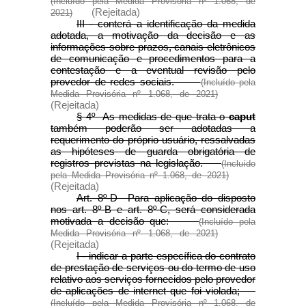
(Incluído pela Medida Provisória nº 1.068, de
(Rejeitada)
2021)
III - conterá a identificação da medida
adotada, a motivação da decisão e as
informações sobre prazos, canais eletrônicos
de comunicação e procedimentos para a
contestação e a eventual revisão pelo
provedor de redes sociais.
(Incluído pela
Medida Provisória nº 1.068, de 2021)
(Rejeitada)
§ 4º As medidas de que trata o
caput
também poderão ser adotadas a
requerimento do próprio usuário, ressalvadas
as hipóteses de guarda obrigatória de
registros previstas na legislação.
(Incluído
pela Medida Provisória nº 1.068, de 2021)
(Rejeitada)
Art. 8º-D Para aplicação do disposto
nos art. 8º-B e art. 8º-C, será considerada
motivada a decisão que:
(Incluído pela
Medida Provisória nº 1.068, de 2021)
(Rejeitada)
I - indicar a parte específica do contrato
de prestação de serviços ou do termo de uso
relativo aos serviços fornecidos pelo provedor
de aplicações de internet que foi violada;
(Incluído pela Medida Provisória nº 1.068, de