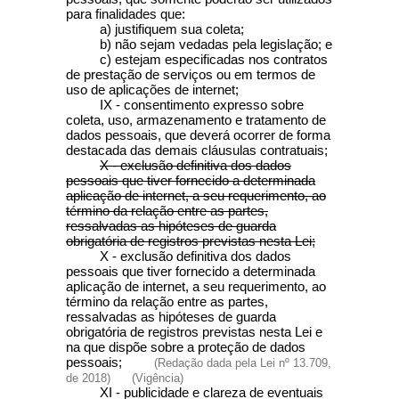
para finalidades que:
a) justifiquem sua coleta;
b) não sejam vedadas pela legislação; e
c) estejam especificadas nos contratos
de prestação de serviços ou em termos de
uso de aplicações de internet;
IX - consentimento expresso sobre
coleta, uso, armazenamento e tratamento de
dados pessoais, que deverá ocorrer de forma
destacada das demais cláusulas contratuais;
X - exclusão definitiva dos dados
pessoais que tiver fornecido a determinada
aplicação de internet, a seu requerimento, ao
término da relação entre as partes,
ressalvadas as hipóteses de guarda
obrigatória de registros previstas nesta Lei;
X - exclusão definitiva dos dados
pessoais que tiver fornecido a determinada
aplicação de internet, a seu requerimento, ao
término da relação entre as partes,
ressalvadas as hipóteses de guarda
obrigatória de registros previstas nesta Lei e
na que dispõe sobre a proteção de dados
pessoais;
(Redação dada pela Lei nº 13.709,
de 2018)
(Vigência)
XI - publicidade e clareza de eventuais