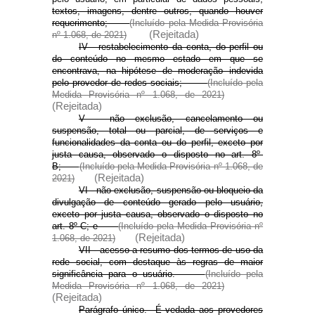
textos, imagens, dentre outros, quando houver
requerimento;
(Incluído pela Medida Provisória
(Rejeitada)
nº 1.068,
de 2021)
IV - restabelecimento da conta, do perfil ou
do conteúdo no mesmo estado em que se
encontrava, na hipótese de moderação indevida
pelo provedor de redes sociais;
(Incluído pela
Medida Provisória nº 1.068, de 2021)
(Rejeitada)
V - não exclusão, cancelamento ou
suspensão, total ou parcial, de serviços e
funcionalidades da conta ou do perfil, exceto por
justa causa, observado o disposto no art. 8º-
B;
(Incluído pela Medida Provisória nº 1.068, de
(Rejeitada)
2021)
VI - não exclusão, suspensão ou bloqueio da
divulgação de conteúdo gerado pelo usuário,
exceto por justa causa, observado o disposto no
art. 8º-C; e
(Incluído pela Medida Provisória nº
(Rejeitada)
1.068, de 2021)
VII - acesso a resumo dos termos de uso da
rede social, com destaque às regras de maior
significância para o usuário.
(Incluído pela
Medida Provisória nº 1.068, de 2021)
(Rejeitada)
Parágrafo único. É vedada aos provedores