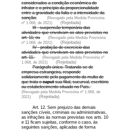
considerados a condição econômica do
infrator e o princípio da proporcionalidade
entre a gravidade da falta e a intensidade da
sanção;
(Revogado pela Medida Provisória
(Rejeitada)
nº 1.068, de 2021)
III - suspensão temporária das
atividades que envolvam os atos previstos no
art. 11; ou
(Revogado pela Medida Provisória
(Rejeitada)
nº 1.068, de 2021)
IV - proibição de exercício das
atividades que envolvam os atos previstos no
art. 11.
(Revogado pela Medida Provisória nº
(Rejeitada)
1.068, de 2021)
Parágrafo único. Tratando-se de
empresa estrangeira, responde
solidariamente pelo pagamento da multa de
que trata o
caput
sua filial, sucursal, escritório
ou estabelecimento situado no País.
(Revogado pela Medida Provisória nº 1.068, de
(Rejeitada)
2021)
Art. 12. Sem prejuízo das demais
sanções cíveis, criminais ou administrativas,
as infrações às normas previstas nos arts. 10
e 11 ficam sujeitas, conforme o caso, às
seguintes sanções, aplicadas de forma