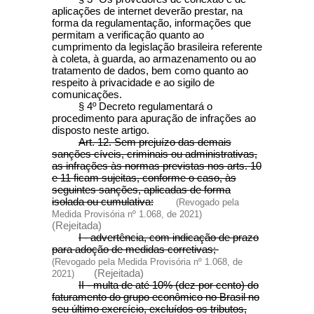
aplicações de internet deverão prestar, na
forma da regulamentação, informações que
permitam a verificação quanto ao
cumprimento da legislação brasileira referente
à coleta, à guarda, ao armazenamento ou ao
tratamento de dados, bem como quanto ao
respeito à privacidade e ao sigilo de
comunicações.
§ 4º Decreto regulamentará o
procedimento para apuração de infrações ao
disposto neste artigo.
Art. 12. Sem prejuízo das demais
sanções cíveis, criminais ou administrativas,
as infrações às normas previstas nos arts. 10
e 11 ficam sujeitas, conforme o caso, às
seguintes sanções, aplicadas de forma
isolada ou cumulativa:
(Revogado pela
Medida Provisória nº 1.068, de 2021)
(Rejeitada)
I - advertência, com indicação de prazo
para adoção de medidas corretivas;
(Revogado pela Medida Provisória nº 1.068, de
(Rejeitada)
2021)
II - multa de até 10% (dez por cento) do
faturamento do grupo econômico no Brasil no
seu último exercício, excluídos os tributos,