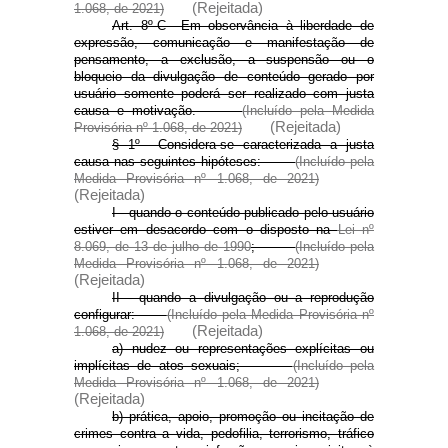
(Rejeitada)
1.068, de 2021)
Art. 8º-C Em observância à liberdade de
expressão, comunicação e manifestação de
pensamento, a exclusão, a suspensão ou o
bloqueio da divulgação de conteúdo gerado por
usuário somente poderá ser realizado com justa
causa e motivação.
(Incluído pela Medida
(Rejeitada)
Provisória nº 1.068, de 2021)
§ 1º Considera-se caracterizada a justa
causa nas seguintes hipóteses:
(Incluído pela
Medida Provisória nº 1.068, de 2021)
(Rejeitada)
I - quando o conteúdo publicado pelo usuário
estiver em desacordo com o disposto na
Lei nº
8.069, de 13 de julho de 1990
;
(Incluído pela
Medida Provisória nº 1.068, de 2021)
(Rejeitada)
II - quando a divulgação ou a reprodução
configurar:
(Incluído pela Medida Provisória nº
(Rejeitada)
1.068, de 2021)
a) nudez ou representações explícitas ou
implícitas de atos sexuais;
(Incluído pela
Medida Provisória nº 1.068, de 2021)
(Rejeitada)
b) prática, apoio, promoção ou incitação de
crimes contra a vida, pedofilia, terrorismo, tráfico