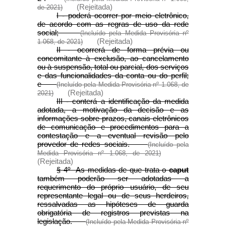
(Rejeitada)
de 2021)
I - poderá ocorrer por meio eletrônico,
de acordo com as regras de uso da rede
social;
(Incluído pela Medida Provisória nº
(Rejeitada)
1.068, de 2021)
II - ocorrerá de forma prévia ou
concomitante à exclusão, ao cancelamento
ou à suspensão, total ou parcial, dos serviços
e das funcionalidades da conta ou do perfil;
e
(Incluído pela Medida Provisória nº 1.068, de
(Rejeitada)
2021)
III - conterá a identificação da medida
adotada, a motivação da decisão e as
informações sobre prazos, canais eletrônicos
de comunicação e procedimentos para a
contestação e a eventual revisão pelo
provedor de redes sociais.
(Incluído pela
Medida Provisória nº 1.068, de 2021)
(Rejeitada)
§ 4º As medidas de que trata o
caput
também poderão ser adotadas a
requerimento do próprio usuário, de seu
representante legal ou de seus herdeiros,
ressalvadas as hipóteses de guarda
obrigatória de registros previstas na
legislação.
(Incluído pela Medida Provisória nº