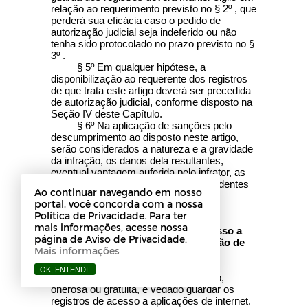
relação ao requerimento previsto no § 2º , que
perderá sua eficácia caso o pedido de
autorização judicial seja indeferido ou não
tenha sido protocolado no prazo previsto no §
3º .
§ 5º Em qualquer hipótese, a
disponibilização ao requerente dos registros
de que trata este artigo deverá ser precedida
de autorização judicial, conforme disposto na
Seção IV deste Capítulo.
§ 6º Na aplicação de sanções pelo
descumprimento ao disposto neste artigo,
serão considerados a natureza e a gravidade
da infração, os danos dela resultantes,
eventual vantagem auferida pelo infrator, as
circunstâncias agravantes, os antecedentes
Ao continuar navegando em nosso
do infrator e a reincidência.
portal, você concorda com a nossa
Política de Privacidade. Para ter
Subseção II
mais informações, acesse nossa
Da Guarda de Registros de Acesso a
página de Aviso de Privacidade.
Aplicações de Internet na Provisão de
Mais informações
Conexão
OK, ENTENDI!
Art. 14. Na provisão de conexão,
onerosa ou gratuita, é vedado guardar os
registros de acesso a aplicações de internet.