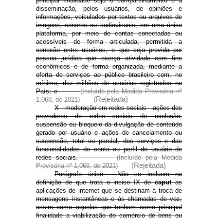
principal finalidade seja o compartilhamento e a
disseminação, pelos usuários, de opiniões e
informações, veiculados por textos ou arquivos de
imagens, sonoros ou audiovisuais, em uma única
plataforma, por meio de contas conectadas ou
acessíveis de forma articulada, permitida a
conexão entre usuários, e que seja provida por
pessoa jurídica que exerça atividade com fins
econômicos e de forma organizada, mediante a
oferta de serviços ao público brasileiro com, no
mínimo, dez milhões de usuários registrados no
País; e
(Incluído pela Medida Provisória nº
(Rejeitada)
1.068, de 2021)
X - moderação em redes sociais - ações dos
provedores de redes sociais de exclusão,
suspensão ou bloqueio da divulgação de conteúdo
gerado por usuário e ações de cancelamento ou
suspensão, total ou parcial, dos serviços e das
funcionalidades de conta ou perfil de usuário de
redes sociais.
(Incluído pela Medida
(Rejeitada)
Provisória nº 1.068, de 2021)
Parágrafo único. Não se incluem na
definição de que trata o inciso IX do
caput
as
aplicações de internet que se destinam à troca de
mensagens instantâneas e às chamadas de voz,
assim como aquelas que tenham como principal
finalidade a viabilização do comércio de bens ou