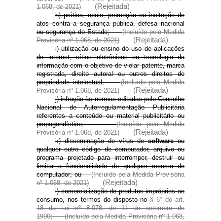
(Rejeitada)
1.068, de 2021)
h) prática, apoio, promoção ou incitação de
atos contra a segurança pública, defesa nacional
ou segurança do Estado;
(Incluído pela Medida
(Rejeitada)
Provisória nº 1.068, de 2021)
i) utilização ou ensino do uso de aplicações
de internet, sítios eletrônicos ou tecnologia da
informação com o objetivo de violar patente, marca
registrada, direito autoral ou outros direitos de
propriedade intelectual;
(Incluído pela Medida
(Rejeitada)
Provisória nº 1.068, de 2021)
j) infração às normas editadas pelo Conselho
Nacional de Autorregulamentação Publicitária
referentes a conteúdo ou material publicitário ou
propagandístico;
(Incluído pela Medida
(Rejeitada)
Provisória nº 1.068, de 2021)
k) disseminação de vírus de
software
ou
qualquer outro código de computador, arquivo ou
programa projetado para interromper, destruir ou
limitar a funcionalidade de qualquer recurso de
computador; ou
(Incluído pela Medida Provisória
(Rejeitada)
nº 1.068, de 2021)
l) comercialização de produtos impróprios ao
consumo, nos termos do disposto no
§ 6º do art.
18 da Lei nº 8.078, de 11 de setembro de
1990
;
(Incluído pela Medida Provisória nº 1.068,