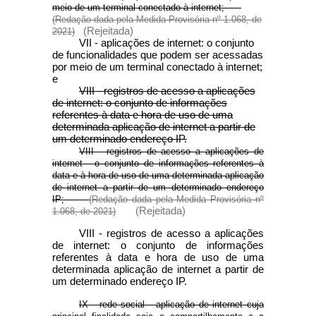
meio de um terminal conectado à internet;
(Redação dada pela Medida Provisória nº 1.068, de
(Rejeitada)
2021)
VII - aplicações de internet: o conjunto
de funcionalidades que podem ser acessadas
por meio de um terminal conectado à internet;
e
VIII - registros de acesso a aplicações
de internet: o conjunto de informações
referentes à data e hora de uso de uma
determinada aplicação de internet a partir de
um determinado endereço IP.
VIII - registros de acesso a aplicações de
internet - o conjunto de informações referentes à
data e à hora de uso de uma determinada aplicação
de internet a partir de um determinado endereço
IP;
(Redação dada pela Medida Provisória nº
(Rejeitada)
1.068, de 2021)
VIII - registros de acesso a aplicações
de internet: o conjunto de informações
referentes à data e hora de uso de uma
determinada aplicação de internet a partir de
um determinado endereço IP.
IX - rede social - aplicação de internet cuja