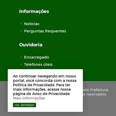
Informações
・
Notícias
・
Perguntas frequentes
Ouvidoria
・
Encarregado
・
Telefones úteis
・
Pesquisa de Satisfação
Ao continuar navegando em nosso
portal, você concorda com a nossa
Política de Privacidade. Para ter
mais informações, acesse nossa
Copyright © 2021-2026 Portal de Privacidade Prefeitura
página de Aviso de Privacidade.
Municipal de Pilões - PB. Todos os direitos reservados.
Mais informações
OK, ENTENDI!